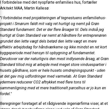
I forbindelse med det nyopførte enfamilies hus, fortæller
Arkitekt MAA, Martin Kallesø:
"
I forbindelse med projekteringen af tegnestuens enfamiliehus-
projekt i Smørum faldt mit valg ret hurtigt og nemt på Grøn
Standard fundament. Det er der flere årsager til. Dels indså jeg
hurtigt at Grøn Standard var nemt at håndtere for entreprenøren
grundet den lette vægt dels betød den lette vægt en mere
effektiv arbejdsdag for håndværkerne og ikke mindst en ret kort
byggeperiode med hensyn til opbygning af fundamentet.
Derudover var der naturligvis den mest indlysende årsag, at Grøn
Standard tillod mig at arbejde med meget store vinduespartier i
husets gårdhave, som er hele husets omdrejningspunkt - uden
at det gav mig udfordringer med varmetab. At Grøn Standard
ydermere reducerer CO2
aftrykket med flere tons til
sammenligning med et mere traditionelt parcelhus er jo kun en
fordel."
Beregninger foretaget af et rådgivende ingeniørfirma viser, at et