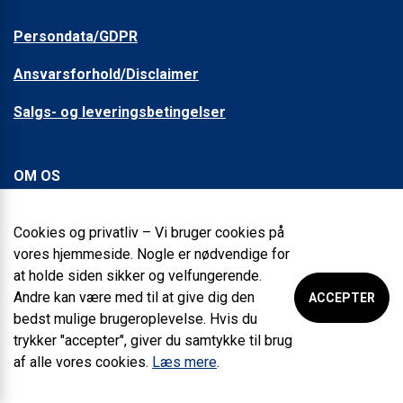
Persondata/GDPR
Ansvarsforhold/Disclaimer
Salgs- og leveringsbetingelser
OM OS
Om Sundolitt
Cookies og privatliv – Vi bruger cookies på
vores hjemmeside. Nogle er nødvendige for
Kvalitet og certificeringer
at holde siden sikker og velfungerende.
Presse
Andre kan være med til at give dig den
ACCEPTER
bedst mulige brugeroplevelse. Hvis du
Whistleblower
trykker "accepter", giver du samtykke til brug
af alle vores cookies.
Læs mere
.
Copyright Sunde Group