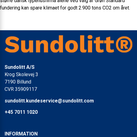
større dansk typehusfirma alene ved valg af Grøn Standard
fundering kan spare klimaet for godt 2.900 tons CO2 om året.
Sundolitt A/S
Krog Skolevej 3
7190 Billund
CVR 35909117
sundolitt.kundeservice@sundolitt.com
+45 7011 1020
INFORMATION