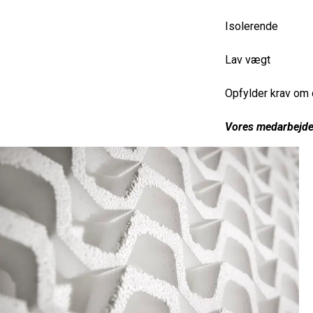
Isolerende
Lav vægt
Opfylder krav om 
Vores medarbejder