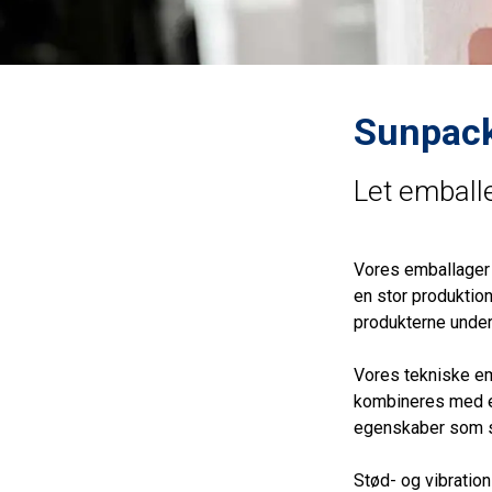
Sunpac
Let emball
Vores emballager i
en stor produktio
produkterne under
Vores tekniske em
kombineres med et
egenskaber som st
Stød- og vibrati