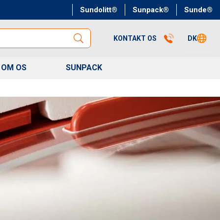
Sundolitt®
Sunpack®
Sunde®
KONTAKT OS
DK
OM OS
SUNPACK