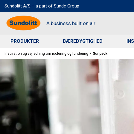
Sundolitt A/S – a part of Sunde Group
A business built on air
PRODUKTER
BÆREDYGTIGHED
IN
Søg
Inspiration og vejledning om isolering og fundering
/
Sunpack