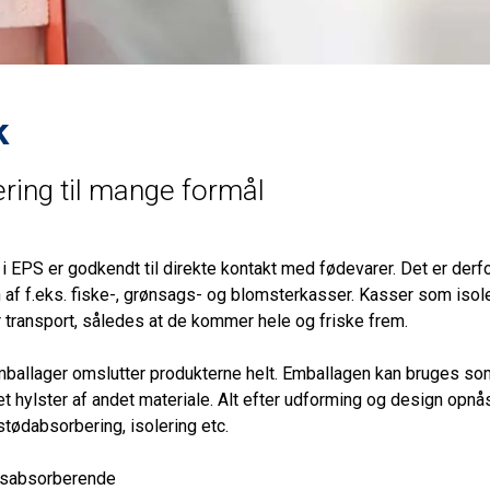
k
ering til mange formål
 EPS er godkendt til direkte kontakt med fødevarer. Det er derfor 
n af f.eks. fiske-, grønsags- og blomsterkasser. Kasser som isol
 transport, således at de kommer hele og friske frem.
ballager omslutter produkterne helt. Emballagen kan bruges som
 hylster af andet materiale. Alt efter udforming og design opnås
ødabsorbering, isolering etc.
onsabsorberende