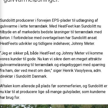
Sundolitt producerer i forvejen EPS-plader til udlægning af
gulvvarme i lette terrændæk. Med HeatFeet kan Sundolitt nu
tilbyde en af markedets bedste løsninger til terrændæk med
beton. I forbindelse med overtagelsen har Sundolitt ansat
HeatFeets udvikler og tidligere indehaver, Johnny Meter.
“Jeg er sikker på, både HeatFeet og Johnny Meter vil komme
vores kunder til gode. Nu kan vi sikre dem en meget attraktiv
gulvvarmeløsning til terrændæk og etagebyggeri med sparring
fra ham, der ved mest om den,” siger Henrik Vasylyeva, adm.
direktør i Sundolitt Danmark.
Aftalen kom allerede på plads før sommerferien, og Sundolitt er
nu klar til at producere lige så mange gulvplader, som kunderne
har brug for.