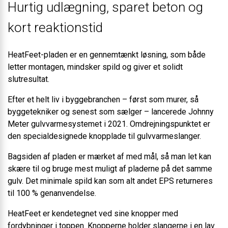
Hurtig udlægning, sparet beton og
kort reaktionstid
HeatFeet-pladen er en gennemtænkt løsning, som både
letter montagen, mindsker spild og giver et solidt
slutresultat.
Efter et helt liv i byggebranchen – først som murer, så
byggetekniker og senest som sælger – lancerede Johnny
Meter gulvvarmesystemet i 2021. Omdrejningspunktet er
den specialdesignede knopplade til gulvvarmeslanger.
Bagsiden af pladen er mærket af med mål, så man let kan
skære til og bruge mest muligt af pladerne på det samme
gulv. Det minimale spild kan som alt andet EPS returneres
til 100 % genanvendelse.
HeatFeet er kendetegnet ved sine knopper med
fordybninger i toppen. Knopperne holder slangerne i en lav