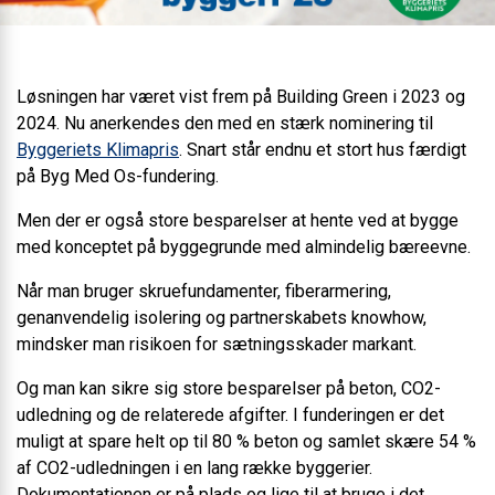
Løsningen har været vist frem på Building Green i 2023 og
2024. Nu anerkendes den med en stærk nominering til
Byggeriets Klimapris
. Snart står endnu et stort hus færdigt
på Byg Med Os-fundering.
Men der er også store besparelser at hente ved at bygge
med konceptet på byggegrunde med almindelig bæreevne.
Når man bruger skruefundamenter, fiberarmering,
genanvendelig isolering og partnerskabets knowhow,
mindsker man risikoen for sætningsskader markant.
Og man kan sikre sig store besparelser på beton, CO2-
udledning og de relaterede afgifter. I funderingen er det
muligt at spare helt op til 80 % beton og samlet skære 54 %
af CO2-udledningen i en lang række byggerier.
Dokumentationen er på plads og lige til at bruge i det