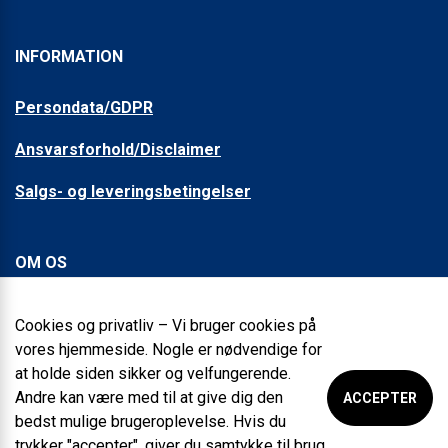
INFORMATION
Persondata/GDPR
Ansvarsforhold/Disclaimer
Salgs- og leveringsbetingelser
OM OS
Om Sundolitt
Cookies og privatliv – Vi bruger cookies på
vores hjemmeside. Nogle er nødvendige for
Kvalitet og certificeringer
at holde siden sikker og velfungerende.
Andre kan være med til at give dig den
Presse
ACCEPTER
bedst mulige brugeroplevelse. Hvis du
Whistleblower
trykker "accepter", giver du samtykke til brug