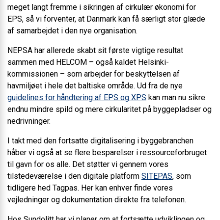
meget langt fremme i sikringen af cirkulær økonomi for
EPS, så vi forventer, at Danmark kan få særligt stor glæde
af samarbejdet i den nye organisation.
NEPSA har allerede skabt sit første vigtige resultat
sammen med HELCOM – også kaldet Helsinki-
kommissionen – som arbejder for beskyttelsen af
havmiljøet i hele det baltiske område. Ud fra de nye
guidelines for håndtering af EPS og XPS
kan man nu sikre
endnu mindre spild og mere cirkularitet på byggepladser og
nedrivninger.
I takt med den fortsatte digitalisering i byggebranchen
håber vi også at se flere besparelser i ressourceforbruget
til gavn for os alle. Det støtter vi gennem vores
tilstedeværelse i den digitale platform
SITEPAS
, som
tidligere hed Tagpas. Her kan enhver finde vores
vejledninger og dokumentation direkte fra telefonen.
Hos Sundolitt har vi planer om at fortsætte udviklingen og